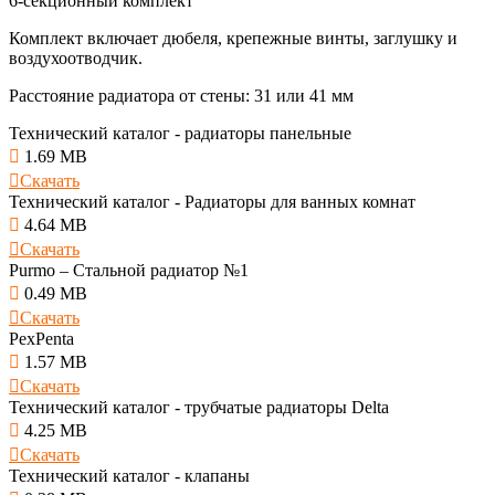
6-секционный комплект
Комплект включает дюбеля, крепежные винты, заглушку и
воздухоотводчик.
Расстояние радиатора от стены: 31 или 41 мм
Технический каталог - радиаторы панельные

1.69 MB

Скачать
Технический каталог - Радиаторы для ванных комнат

4.64 MB

Скачать
Purmo – Стальной радиатор №1

0.49 MB

Скачать
PexPenta

1.57 MB

Скачать
Технический каталог - трубчатые радиаторы Delta

4.25 MB

Скачать
Технический каталог - клапаны