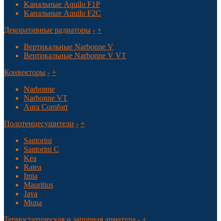
Kанальные Aquilo F1P
Kанальные Aquilo F2C
Декоративные радиаторы
-
+
Вертикальные Narbonne V
Вертикальные Narbonne V VT
Конвекторы
-
+
Narbonne
Narbonne VT
Aura Comfort
Полотенцесушители
-
+
Santorini
Santorini С
Kea
Ratea
Imia
Mauritius
Java
Muna
Термостатическая и запорная арматура
-
+