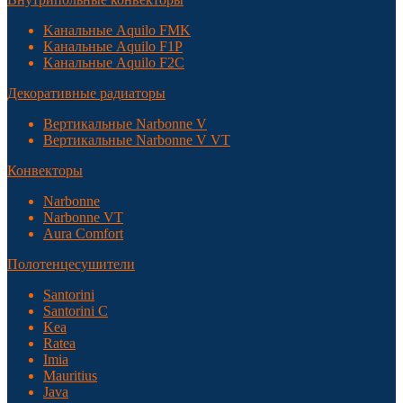
Kанальные Aquilo FMK
Kанальные Aquilo F1P
Kанальные Aquilo F2C
Декоративные радиаторы
Вертикальные Narbonne V
Вертикальные Narbonne V VT
Конвекторы
Narbonne
Narbonne VT
Aura Comfort
Полотенцесушители
Santorini
Santorini С
Kea
Ratea
Imia
Mauritius
Java