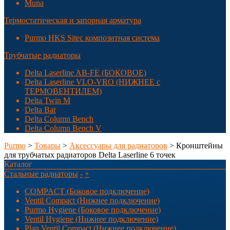
Muna
Термостатическая и запорная арматура
Purmo HKS Sitec композитная система
Трубчатые радиаторы
Delta Laserline AB-FE (БОКОВОЕ)
Delta Laserline VLO-VRO (НИЖНЕЕ с
ТЕРМОВЕНТИЛЕМ)
Delta Twin M
Delta Bar
Delta Column Bench
Delta Column Bench V
Purmo
>
Товары
>
Аксессуары для радиаторов
> Кронштейны
для трубчатых радиаторов Delta Laserline 6 точек
Каталог
Стальные радиаторы
-
+
COMPACT (Боковое подключение)
Ventil Compact (Нижнее подключение)
Purmo Hygiene (Боковое подключение)
Ventil Hygiene (Нижнее подключение)
Plan Ventil Compact (Нижнее подключение)