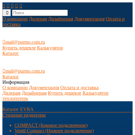





О компании
Дилерам
Дизайнерам
Документация
Оплата и
доставка

mail@purmo.com.ru
Купить дешевле
Калькулятор
Каталог

mail@purmo.com.ru
Каталог
Информация
О компании
Документация
Оплата и доставка
Дилерам
Дизайнерам
Купить дешевле
Калькулятор
теплопотерь
Каталог EVRA
Стальные радиаторы
COMPACT (Боковое подключение)
Ventil Compact (Нижнее подключение)