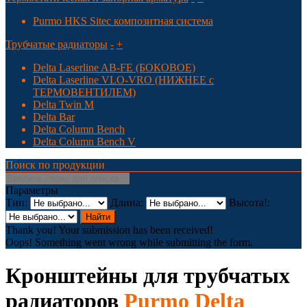
Purmo HKS Sitec композитная система
Трубчатые радиаторы
-
+
Delta Laserline AB-FE (БОКОВОЕ)
Delta Laserline VLO-VRO (НИЖНЕЕ с
ТЕРМОВЕНТИЛЕМ)
Delta Twin M
Delta Bar
Delta Column Bench
Delta Column Bench V
Поиcк по продукции
Параметры
Тип:
Длина:
Высота!:
Thank you! Your submission has been received!
Oops! Something went wrong while submitting the form.
Кронштейны для трубчатых
радиаторов
Purmo Delta