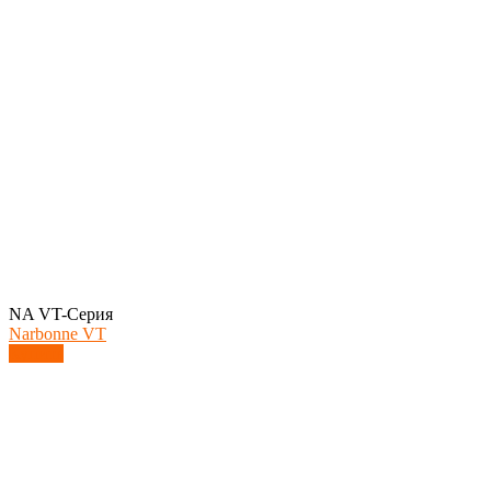
NA VT-Серия
Narbonne VT
Купить