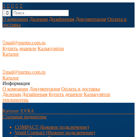





О компании
Дилерам
Дизайнерам
Документация
Оплата и
доставка

mail@purmo.com.ru
Купить дешевле
Калькулятор
Каталог

mail@purmo.com.ru
Каталог
Информация
О компании
Документация
Оплата и доставка
Дилерам
Дизайнерам
Купить дешевле
Калькулятор
теплопотерь
Каталог EVRA
Стальные радиаторы
COMPACT (Боковое подключение)
Ventil Compact (Нижнее подключение)