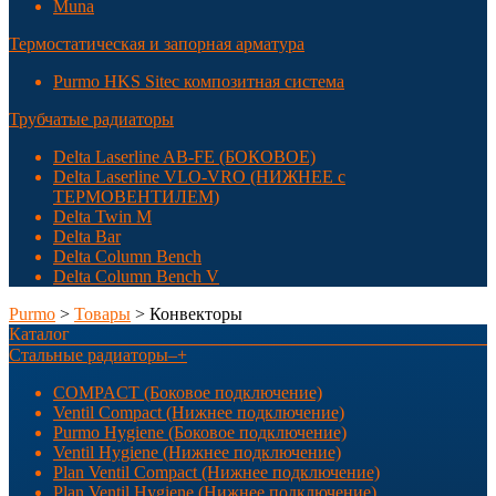
Muna
Термостатическая и запорная арматура
Purmo HKS Sitec композитная система
Трубчатые радиаторы
Delta Laserline AB-FE (БОКОВОЕ)
Delta Laserline VLO-VRO (НИЖНЕЕ с
ТЕРМОВЕНТИЛЕМ)
Delta Twin M
Delta Bar
Delta Column Bench
Delta Column Bench V
Purmo
>
Товары
>
Конвекторы
Каталог
Стальные радиаторы
–
+
COMPACT (Боковое подключение)
Ventil Compact (Нижнее подключение)
Purmo Hygiene (Боковое подключение)
Ventil Hygiene (Нижнее подключение)
Plan Ventil Compact (Нижнее подключение)
Plan Ventil Hygiene (Нижнее подключение)