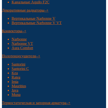
Kанальные Aquilo F2C
Декоративные радиаторы
–
+
Вертикальные Narbonne V
Вертикальные Narbonne V VT
Конвекторы
–
+
Narbonne
Narbonne VT
Aura Comfort
Полотенцесушители
–
+
Santorini
Santorini С
Kea
Ratea
Imia
Mauritius
Java
Muna
Термостатическая и запорная арматура
–
+