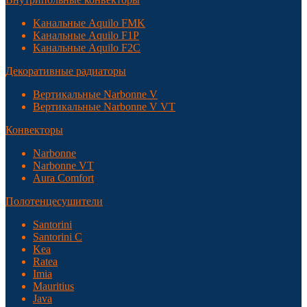
Kанальные Aquilo FMK
Kанальные Aquilo F1P
Kанальные Aquilo F2C
Декоративные радиаторы
Вертикальные Narbonne V
Вертикальные Narbonne V VT
Конвекторы
Narbonne
Narbonne VT
Aura Comfort
Полотенцесушители
Santorini
Santorini С
Kea
Ratea
Imia
Mauritius
Java