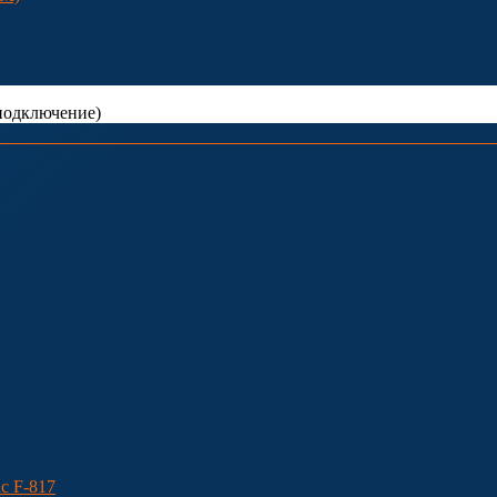
одключение)
c F-817