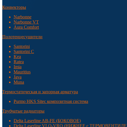
Конвекторы
Narbonne
Narbonne VT
Aura Comfort
Полотенцесушители
Santorini
Santorini С
Kea
Ratea
Imia
Mauritius
Java
Muna
Термостатическая и запорная арматура
Purmo HKS Sitec композитная система
Трубчатые радиаторы
Delta Laserline AB-FE (БОКОВОЕ)
Delta Laserline VLO-VRO (НИЖНЕЕ с ТЕРМОВЕНТИЛ