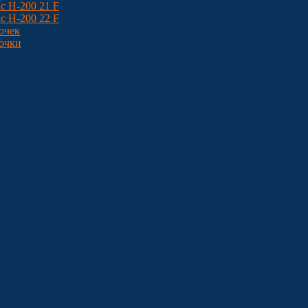
c H-200 21 F
c H-200 22 F
очек
точки