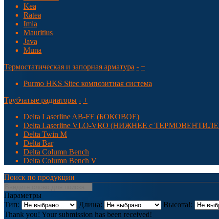
Kea
Ratea
Imia
Mauritius
Java
Muna
Термостатическая и запорная арматура
-
+
Purmo HKS Sitec композитная система
Трубчатые радиаторы
-
+
Delta Laserline AB-FE (БОКОВОЕ)
Delta Laserline VLO-VRO (НИЖНЕЕ с ТЕРМОВЕНТИЛ
Delta Twin M
Delta Bar
Delta Column Bench
Delta Column Bench V
Поиcк по продукции
Параметры
Тип:
Длина:
Высота!:
Thank you! Your submission has been received!