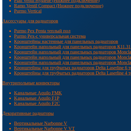
Plan Ventil Hygiene (Нижнее подключение)
Ramo Ventil Compact (Нижнее подключение)
Purmo Vertical
Аксессуары для радиаторов
Purmo Pex Penta теплый пол
Purmo Pex-c универсальная система
Кронштейны настенные для панельных радиаторов
Кронштейн напольный для панельных радиаторов К11.31
Кронштейн напольный для панельных радиаторов Moncla
Кронштейн напольный для панельных радиаторов Moncla
Кронштейн напольный для панельных радиаторов Moncla
Кронштейны для трубчатых радиаторов Delta Laserline 6 т
Кронштейны для трубчатых радиаторов Delta Laserline 4 
Внутрипольные конвекторы
Kанальные Aquilo FMK
Kанальные Aquilo F1P
Kанальные Aquilo F2C
Декоративные радиаторы
Вертикальные Narbonne V
Вертикальные Narbonne V VT