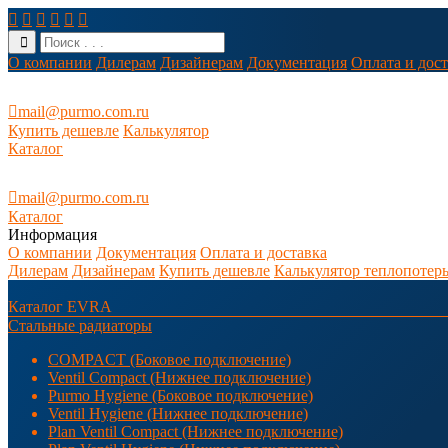






О компании
Дилерам
Дизайнерам
Документация
Оплата и дос

mail@purmo.com.ru
Купить дешевле
Калькулятор
Каталог

mail@purmo.com.ru
Каталог
Информация
О компании
Документация
Оплата и доставка
Дилерам
Дизайнерам
Купить дешевле
Калькулятор теплопотер
Каталог EVRA
Стальные радиаторы
COMPACT (Боковое подключение)
Ventil Compact (Нижнее подключение)
Purmo Hygiene (Боковое подключение)
Ventil Hygiene (Нижнее подключение)
Plan Ventil Compact (Нижнее подключение)