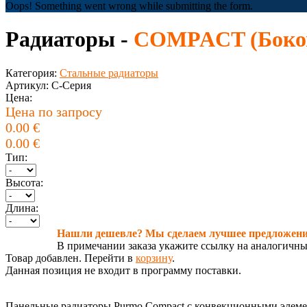
Oops! Something went wrong while submitting the form.
Радиаторы -
COMPACT (Боков
Категория:
Стальные радиаторы
Артикул:
C-Серия
Цена:
Цена по запросу
0.00
€
0.00
€
Тип:
Высота:
Длина:
Нашли дешевле? Мы сделаем лучшее предложени
В примечании заказа укажите ссылку на аналогичны
Товар добавлен. Перейти в
корзину
.
Данная позиция не входит в программу поставки.
Панельные радиаторы Purmo Compact с конвекционными элемен