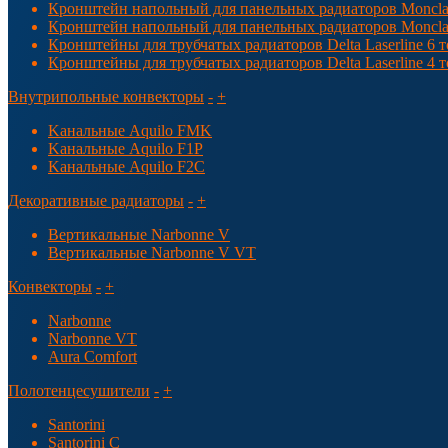
Кронштейн напольный для панельных радиаторов Moncla
Кронштейн напольный для панельных радиаторов Moncla
Кронштейны для трубчатых радиаторов Delta Laserline 6 т
Кронштейны для трубчатых радиаторов Delta Laserline 4 
Внутрипольные конвекторы
-
+
Kанальные Aquilo FMK
Kанальные Aquilo F1P
Kанальные Aquilo F2C
Декоративные радиаторы
-
+
Вертикальные Narbonne V
Вертикальные Narbonne V VT
Конвекторы
-
+
Narbonne
Narbonne VT
Aura Comfort
Полотенцесушители
-
+
Santorini
Santorini С